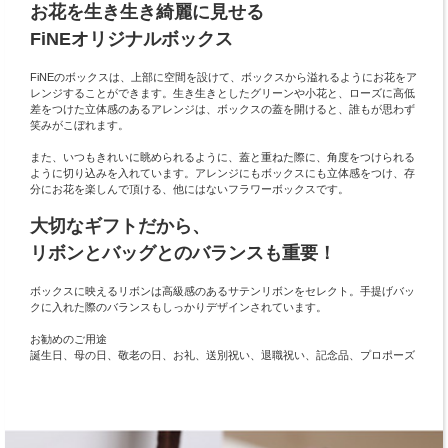
お花を生き生き綺麗に見せる
FiNEオリジナルボックス
FiNEのボックスは、上部に空間を設けて、ボックスから溢れるようにお花をア
レンジすることができます。生き生きとしたグリーンや小花と、ローズに高低
差をつけた立体感のあるアレンジは、ボックスの蓋を開けると、誰もが思わず
笑みがこぼれます。
また、いつもきれいに眺められるように、蓋と重ねた際に、角度をつけられる
ように切り込みを入れています。アレンジにもボックスにも立体感をつけ、存
分にお花を楽しんで頂ける、他にはないフラワーボックスです。
大切なギフトだから、
リボンとバッグとのバランスも重要！
ボックスに映えるリボンは高級感のあるサテンリボンをセレクト。手提げバッ
クに入れた際のバランスもしっかりデザインされています。
お勧めのご用途
誕生日、母の日、敬老の日、お礼、送別祝い、退職祝い、記念品、プロポーズ