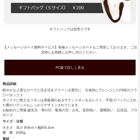
ギフトバッグは別売りです
【メッセージカード無料サービス】各種メッセージカードもご用意しております。ご注
文時にお気軽にお申し付けください。
■■■■■
PC版で詳しく見る
■■■■■
商品詳細
鮮やかな上質なローズと活き活きグリーンを贅沢に、立体的にアレンジしたFiNEのフラ
ワーボックス
ボックスに映えるリボンは高級感のあるサテンリボンをセレクト。手提げバックに入れ
た際のバランスもしっかりデザインされています。
お勧めのご用途:誕生日、母の日、敬老の日、お礼、送別祝い、退職祝い、記念品、プロ
ポーズ
サイズ・仕様
大きさ 高さ 約9cm × 幅約9.3cm
重 量 約85g
素材