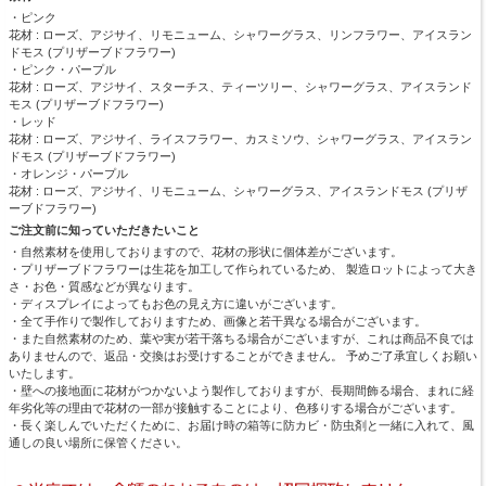
・ピンク
花材 : ローズ、アジサイ、リモニューム、シャワーグラス、リンフラワー、アイスラン
ドモス (プリザーブドフラワー)
・ピンク・パープル
花材 : ローズ、アジサイ、スターチス、ティーツリー、シャワーグラス、アイスランド
モス (プリザーブドフラワー)
・レッド
花材 : ローズ、アジサイ、ライスフラワー、カスミソウ、シャワーグラス、アイスラン
ドモス (プリザーブドフラワー)
・オレンジ・パープル
花材 : ローズ、アジサイ、リモニューム、シャワーグラス、アイスランドモス (プリザ
ーブドフラワー)
ご注文前に知っていただきたいこと
・自然素材を使用しておりますので、花材の形状に個体差がございます。
・プリザーブドフラワーは生花を加工して作られているため、 製造ロットによって大き
さ・お色・質感などが異なります。
・ディスプレイによってもお色の見え方に違いがございます。
・全て手作りで製作しておりますため、画像と若干異なる場合がございます。
・また自然素材のため、葉や実が若干落ちる場合がございますが、これは商品不良では
ありませんので、返品・交換はお受けすることができません。 予めご了承宜しくお願い
いたします。
・壁への接地面に花材がつかないよう製作しておりますが、長期間飾る場合、まれに経
年劣化等の理由で花材の一部が接触することにより、色移りする場合がございます。
・長く楽しんでいただくために、お届け時の箱等に防カビ・防虫剤と一緒に入れて、風
通しの良い場所に保管ください。