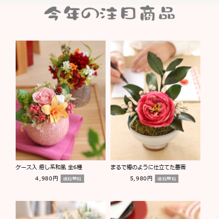
ケース入 癒し系和風 全6種
まるで椿のように仕立てた薔薇
4,980円
5,980円
送料無料
送料無料