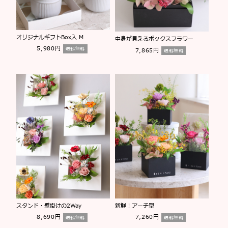
オリジナルギフトBox入 M
中身が見えるボックスフラワー
5,980円
送料無料
7,865円
送料無料
スタンド・壁掛けの2Way
新鮮！アーチ型
8,690円
7,260円
送料無料
送料無料