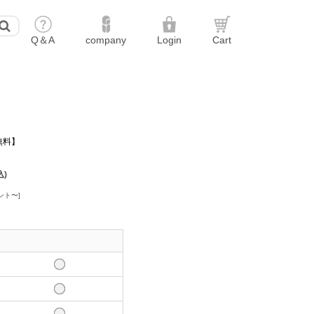
無料】
込)
ント〜]