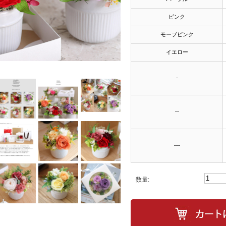
ピンク
モーブピンク
イエロー
-
--
---
数量: