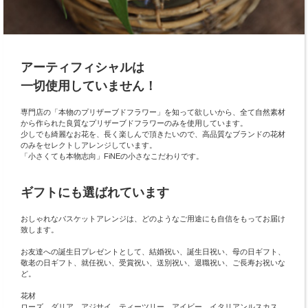
アーティフィシャルは
一切使用していません！
専門店の「本物のプリザーブドフラワー」を知って欲しいから、全て自然素材
から作られた良質なプリザーブドフラワーのみを使用しています。
少しでも綺麗なお花を、長く楽しんで頂きたいので、高品質なブランドの花材
のみをセレクトしアレンジしています。
「小さくても本物志向」FiNEの小さなこだわりです。
ギフトにも選ばれています
おしゃれなバスケットアレンジは、どのようなご用途にも自信をもってお届け
致します。
お友達への誕生日プレゼントとして、結婚祝い、誕生日祝い、母の日ギフト、
敬老の日ギフト、就任祝い、受賞祝い、送別祝い、退職祝い、ご長寿お祝いな
ど。
花材
ローズ、ダリア、アジサイ、ティーツリー、アイビー、イタリアンルスカス、