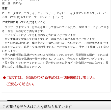
重 量 約110g
素材
ローズ、ダリア、アジサイ、ティーツリー、アイビー、イタリアンルスカス、ペッパー
ベリー(プリザ)カスピア、フーセンポピー(ドライ)
ご注文前に知っていただきたいこと
・プリザーブドフラワーは生花を加工して作られているため、 製造ロットによって大き
さ・お色・質感などが異なります。
・ディスプレイによってもお色の見え方に違いがございます。
・全て手作りで製作しておりますため、画像と若干異なる場合がございます。
・また自然素材のため、葉や実が若干落ちる場合がございますが、これは商品不良では
ありませんので、返品・交換はお受けすることができません。 予めご了承宜しくお願い
いたします。
・壁への接地面に花材がつかないよう製作しておりますが、長期間飾る場合、まれに経
年劣化等の理由で花材の一部が接触することにより、色移りする場合がございます。
・長く楽しんでいただくために、お届け時の箱等に防カビ・防虫剤と一緒に入れて、風
通しの良い場所に保管ください。
この商品を見た人はこんな商品も見ています