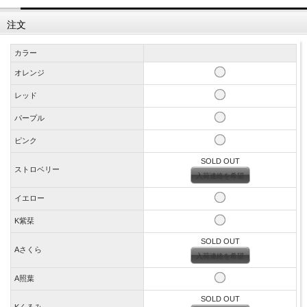
注文
カラー
オレンジ
レッド
パープル
ピンク
SOLD OUT
ストロベリー
入荷連絡を希望
イエロー
K紫栞
SOLD OUT
Aさくら
入荷連絡を希望
A照葉
SOLD OUT
Kくるみ