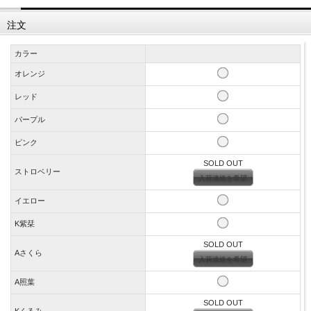
注文
カラー
オレンジ
レッド
パープル
ピンク
SOLD OUT
ストロベリー
入荷連絡を希望
イエロー
K紫栞
SOLD OUT
Aさくら
入荷連絡を希望
A照葉
SOLD OUT
Kくるみ