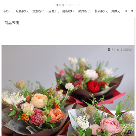
注目キーワード
母の日
退職祝い
送別祝い
誕生日
開店祝い
結婚祝い
新築祝い
お供え
リース
商品説明