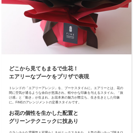
どこから見てもまるで生花！
エアリーなブーケをプリザで表現
トレンドの「エアリーアレンジ」を、ブーケスタイルに。エアリーとは、花の
間に空気が通るような余白が意識され、軽やかな印象を与えるスタイル。「抜
け感」と「動き」が生まれ、お花本来の魅力が際立ち、生き生きとした印象
に。FiNEのアレンジメントの定番スタイルです。
お花の個性を生かした配置と
グリーンテクニックに技あり
クラシカルな雰囲気と可愛らしさがミックスされた、人気の高いカップ咲きロ