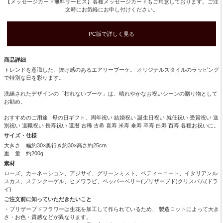
【メッセージカード無料サービス】各種メッセージカードもご用意しております。ご注
文時にお気軽にお申し付けください。
■■■■■
PC版で詳しく見る
■■■■■
商品詳細
トレンドを意識した、抜け感のあるエアリーブーケ。 オリジナルスタイルのラッピング
で特別な日を彩ります。
洗練されたデザインの「枯れないブーケ」は、晴れやかなお祝いシーンの贈り物として
お勧め。
おすすめのご用途 : 母の日ギフト、周年祝い 結婚祝い 誕生日祝い 就任祝い 受賞祝い 送
別祝い 退職祝い 長寿祝い 還暦 古稀 古希 喜寿 米寿 傘寿 卒寿 白寿 百寿 各種お祝いに。
サイズ・仕様
大きさ 幅約30×奥行き約30×高さ約25cm
重 量 約200g
素材
ローズ、カーネーション、アジサイ、グリーンミスト、ペティーコート、イタリアンル
スカス、ステンクーゲル、ヒメワラビ、ペッパーベリー(プリザーブド)クリスパム(ドラ
イ)
ご注文前に知っていただきたいこと
・プリザーブドフラワーは生花を加工して作られているため、 製造ロットによって大き
さ・お色・質感などが異なります。