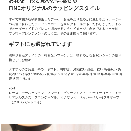
お花を一段と艶やかに魅せる
FiNEオリジナルのラッピングスタイル
すべて本物の植物を使用したブーケ。お花をより艶やかに魅せるよう、一つ一
つ花色に合わせたラッピングカラーをセレクト。形にもこだわりました。まる
でオーダーメイドのドレスを纏わせるようなイメージ。自立できるブーケは、
フラワーアレンジメントのように、そのまま飾って頂けます。
ギフトにも選ばれています
洗練されたデザインの「枯れないブーケ」は、晴れやかなお祝いシーンの贈り
物としてお勧め。
おすすめのご用途 : 母の日ギフト、周年祝い 結婚祝い 誕生日祝い 就任祝い 受
賞祝い 送別祝い 退職祝い 長寿祝い 還暦 古稀 古希 喜寿 米寿 傘寿 卒寿 白寿 百
寿 各種お祝いに。
花材
ローズ、カーネーション、アジサイ、グリーンミスト、ペティーコート、イタ
リアンルスカス、ステンクーゲル、ヒメワラビ、ペッパーベリー(プリザーブ
ド)クリスパム(ドライ)