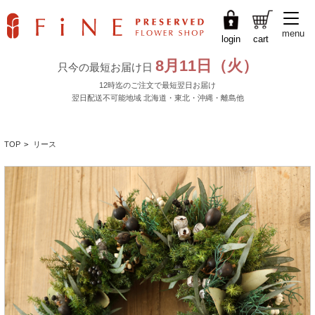
menu
login
cart
TOP
>
リース