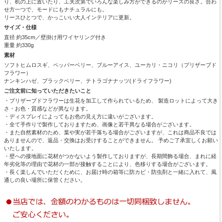
り、机の上に置いたり、工夫次第でいろんな楽しみ方ができるのがリースの良さ。合わ
せ方一つで、モードにもナチュラルにも。
リースひとつで、かっこいい大人インテリアに更新。
サイズ・仕様
直径 約35cm／壁掛け用ワイヤリング付き
重量 約330g
素材
ソフトヒムロスギ、ペッパーベリー、ブルーアイス、ユーカリ・ニコリ（プリザーブド
フラワー）
ナンキンハゼ、ブラックベリー、テトラゴナナッツ(ドライフラワー)
ご注文前に知っていただきたいこと
・プリザーブドフラワーは生花を加工して作られているため、 製造ロットによって大き
さ・お色・質感などが異なります。
・ディスプレイによってもお色の見え方に違いがございます。
・全て手作りで製作しておりますため、画像と若干異なる場合がございます。
・また自然素材のため、葉や実が若干落ちる場合がございますが、これは商品不良では
ありませんので、返品・交換はお受けすることができません。 予めご了承宜しくお願い
いたします。
・壁への接地面に花材がつかないよう製作しておりますが、長期間飾る場合、まれに経
年劣化等の理由で花材の一部が接触することにより、色移りする場合がございます。
・長く楽しんでいただくために、お届け時の箱等に防カビ・防虫剤と一緒に入れて、風
通しの良い場所に保管ください。