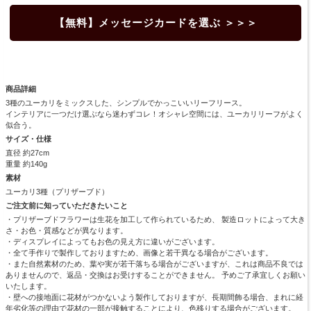
【無料】メッセージカードを選ぶ ＞＞＞
商品詳細
3種のユーカリをミックスした、シンプルでかっこいいリーフリース。
インテリアに一つだけ選ぶなら迷わずコレ！オシャレ空間には、ユーカリリーフがよく
似合う。
サイズ・仕様
直径 約27cm
重量 約140g
素材
ユーカリ3種（プリザーブド）
ご注文前に知っていただきたいこと
・プリザーブドフラワーは生花を加工して作られているため、 製造ロットによって大き
さ・お色・質感などが異なります。
・ディスプレイによってもお色の見え方に違いがございます。
・全て手作りで製作しておりますため、画像と若干異なる場合がございます。
・また自然素材のため、葉や実が若干落ちる場合がございますが、これは商品不良では
ありませんので、返品・交換はお受けすることができません。 予めご了承宜しくお願い
いたします。
・壁への接地面に花材がつかないよう製作しておりますが、長期間飾る場合、まれに経
年劣化等の理由で花材の一部が接触することにより、色移りする場合がございます。