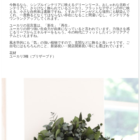
今飾るなら、シンプルインテリアに映えるグリーンリース。おしゃれな北欧イ
ンテリアに、さりげなく飾られているユーカリ。フラットなデザインの中に映
える、小さな自然体は素敵ですね。くすみグリーンがどんな場所にも馴染んで
くれ、一度飾るとなくてはならない存在になること間違いなし。インテリアを
ワンランクアップしてくれます。
ユーカリの花言葉は、「新生」「再生」
ユーカリの持つ強い生命力が由来になっていると言われています。力強さを感
じるリーフからエネルギーをもらう。今の時代にフィットしたインテリアアイ
テムといえますね。
風水学的にも「気」の強い植物ですので、玄関などに飾ると良いそうです。ご
自宅にはもちろんのこと、新築祝い・開店開業祝い等にも選ばれています。
花材
ユーカリ3種（プリザーブド）