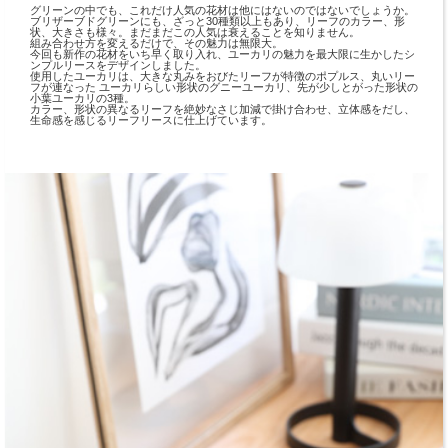
グリーンの中でも、これだけ人気の花材は他にはないのではないでしょうか。
ブリザーブドグリーンにも、ざっと30種類以上もあり、リーフのカラー、形
状、大きさも様々。まだまだこの人気は衰えることを知りません。
組み合わせ方を変えるだけで、その魅力は無限大。
今回も新作の花材をいち早く取り入れ、ユーカリの魅力を最大限に生かしたシ
ンプルリースをデザインしました。
使用したユーカリは、大きな丸みをおびたリーフが特徴のポプルス、丸いリー
フが連なった ユーカリらしい形状のグニーユーカリ、先が少しとがった形状の
小葉ユーカリの3種。
カラー、形状の異なるリーフを絶妙なさじ加減で掛け合わせ、立体感をだし、
生命感を感じるリーフリースに仕上げています。