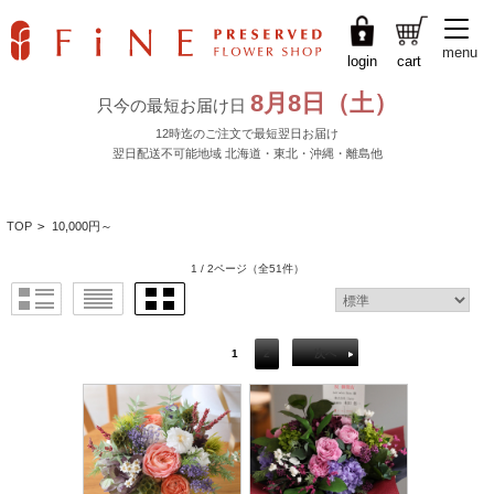
menu
login
cart
TOP
>
10,000円～
1 / 2ページ
（全51件）
1
2
次へ