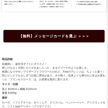
【無料】メッセージカードを選ぶ ＞＞＞
商品詳細
結婚祝い、誕生日ギフトにオススメ！
惜しげもなく大胆にローズをあしらった、まるでブーケのような美しさ。
単調になりやすいプリザーブドフラワーだけれど、Fineのアレンジは、ちょっと違う！
同じピンクでも少しずつお色に変化があり、大小様々。従来よりも華やかに生まれ変わ
った「プリンセスローズ」は、お部屋を贅沢に彩ります。
サイズ・仕様
高さ 約18cm × 横幅 約181cm
重量 約600g
素材
ローズ、ソフトアナベル、モリソニア、クリスパム、ペッパーベリー、アイスランドモ
ス、ソフトゆめアジサイ（プリザーブド）