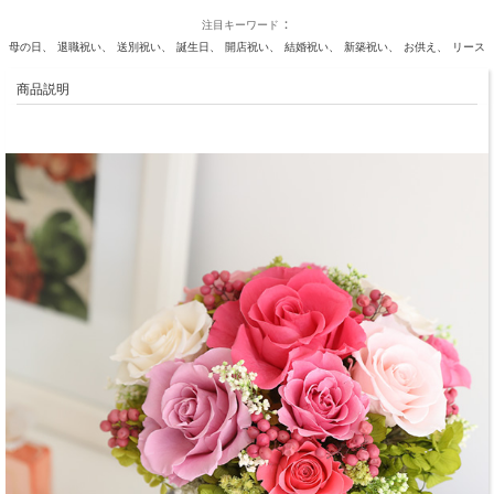
注目キーワード
母の日
退職祝い
送別祝い
誕生日
開店祝い
結婚祝い
新築祝い
お供え
リース
商品説明