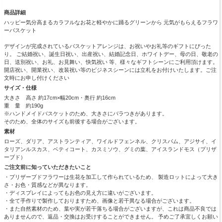
商品詳細
ハッピー気分高まるカラフルなお花と軽やかに踊るグリーンから 元気がもらえるフラワ
ーバスケット
デザインが完成されているバスケットアレンジは、お祝いやお礼等のギフトにぴった
り。 ご結婚祝い、誕生日祝い、出産祝い、結婚記念日、ホワイトデー、母の日、敬老の
日、送別祝い、お礼、お見舞い、快気祝い 等、様々なギフトシーンにご利用頂けます。
開店祝い、開業祝い、改装祝い等のビジネスシーンには立札をお付けいたします。ご注
文時にお申し付けください
サイズ・仕様
大きさ 高さ 約17cm×幅20cm・奥行 約16cm
重 量 約190g
※ハンドメイドバスケットのため、大きさにバラつきがあります。
そのため、全体のサイズも前後する場合がございます。
素材
ローズ、ダリア、アストランティア、ワイルドフェンネル、クリスパム、アジサイ、イ
タリアンルスカス、ベティコート、カスミソウ、グミの葉、アイスランドモス（プリザ
ーブド）
ご注文前に知っていただきたいこと
・プリザーブドフラワーは生花を加工して作られているため、 製造ロットによって大き
さ・お色・質感などが異なります。
・ディスプレイによってもお色の見え方に違いがございます。
・全て手作りで製作しておりますため、画像と若干異なる場合がございます。
・また自然素材のため、葉や実が若干落ちる場合がございますが、これは商品不良では
ありませんので、返品・交換はお受けすることができません。 予めご了承宜しくお願い