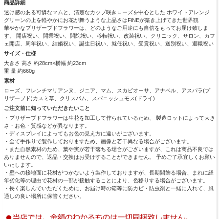
商品詳細
透け感のある可憐なマムと、清楚なカップ咲きローズを中心とした ホワイトアレンジ
グリーンの上を軽やかにお花が舞うような上品さはFiNEが築き上げてきた世界観
華やかなプリザーブドフラワーは、どのようなご用途にも自信をもってお届け致しま
す。 開店祝い、開業祝い、開院祝い、移転祝い、改装祝い、クリニック、サロン、カフ
ェ開店、周年祝い、結婚祝い、誕生日祝い、就任祝い、受賞祝い、送別祝い、退職祝い
サイズ・仕様
大きさ 高さ 約28cm×横幅 約23cm
重 量 約660g
素材
ローズ、フレンチマリアンヌ、ジニア、マム、スカビオーサ、アナベル、アスパラ(プ
リザーブド)カスミ草、クリスパム、スパニッシュモス(ドライ)
ご注文前に知っていただきたいこと
・プリザーブドフラワーは生花を加工して作られているため、 製造ロットによって大き
さ・お色・質感などが異なります。
・ディスプレイによってもお色の見え方に違いがございます。
・全て手作りで製作しておりますため、画像と若干異なる場合がございます。
・また自然素材のため、葉や実が若干落ちる場合がございますが、これは商品不良では
ありませんので、返品・交換はお受けすることができません。 予めご了承宜しくお願い
いたします。
・壁への接地面に花材がつかないよう製作しておりますが、長期間飾る場合、まれに経
年劣化等の理由で花材の一部が接触することにより、色移りする場合がございます。
・長く楽しんでいただくために、お届け時の箱等に防カビ・防虫剤と一緒に入れて、風
通しの良い場所に保管ください。