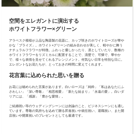
空間をエレガントに演出する
ホワイトフラワー×グリーン
アラベスク模様が上品な陶器製の花器に、カップ咲きのホワイトローズが華や
かな「ブライズ」。ホワイト×グリーンの組み合わせが美しく、軽やかに舞う
ナチュラルフラワーが特徴。ふわっと優しかったり、凛としていたり、数種の
ホワイトフラワーをリズミカルに配置することで、清楚で、可憐で、華やか
で、様々な表情を見せてくれるアレンジメント。何気ない日常を特別な日に。
エレガントなお花たちが、とっておきの時間に変えてくれます。
花言葉に込められた思いを贈る
お花には秘められた言葉があります。白いローズは「純粋」「私はあなたにふ
さわしい」「深い尊敬」「相思相愛」「新たな始まり」「永遠の愛」。白いダ
リアには、「感謝」「豊かな愛情」。
ご結婚祝い等のウェディングシーンには勿論のこと、ビジネスシーンにも適し
ています。尊敬の気持ちを込めて贈る昇進祝いや就任祝い、退職祝い、また開
店祝いや開業祝いのプレゼントとしても最適です。