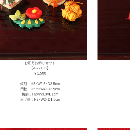
お正月お飾りセット
【A-77136】
￥1,500
鏡餅：H5×W3.5×D3.5cm
門松：H5.5×W4×D2.5cm
梅飾：H2×W3.3×D1cm
三ツ俵：H2×W2×D1.5cm