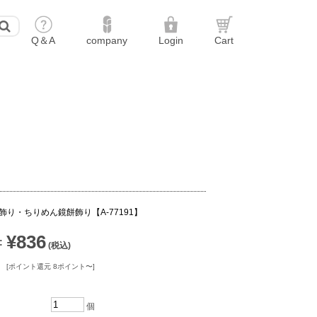
飾り・ちりめん鏡餅飾り【A-77191】
¥836
:
(税込)
[ポイント還元 8ポイント〜]
個