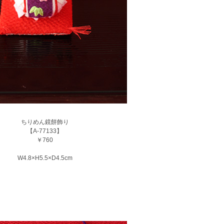
ちりめん鏡餅飾り
【A-77133】
￥760
W4.8×H5.5×D4.5cm