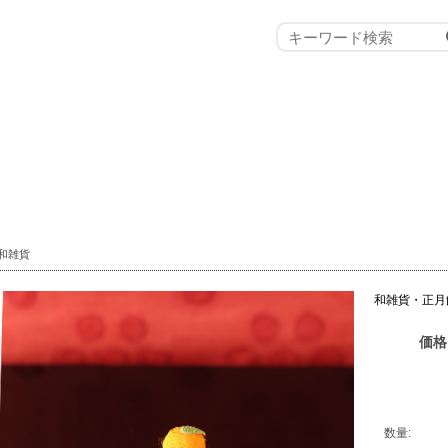
和雑貨
和雑貨・正月
価格
数量: