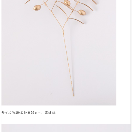
サイズ Ｗ19×Ｄ6×Ｈ29ｃｍ、 素材 錫