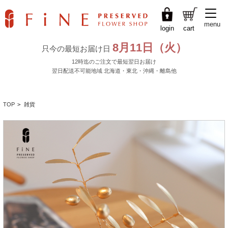
menu
login
cart
TOP
>
雑貨