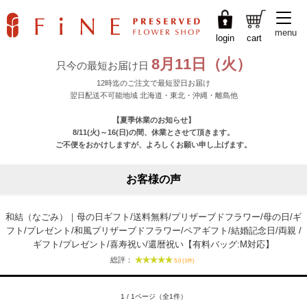
menu
login
cart
お客様の声
和結（なごみ）｜母の日ギフト/送料無料/プリザーブドフラワー/母の日/ギ
フト/プレゼント/和風プリザーブドフラワー/ペアギフト/結婚記念日/両親 /
ギフト/プレゼント/喜寿祝い/還暦祝い【有料バッグ:M対応】
総評：
5.0 (1件)
1 / 1ページ（全1件）