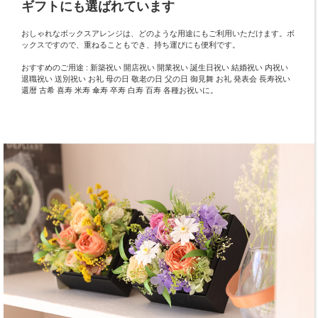
ギフトにも選ばれています
おしゃれなボックスアレンジは、どのような用途にもご利用いただけます。ボ
ックスですので、重ねることもでき、持ち運びにも便利です。
おすすめのご用途 : 新築祝い 開店祝い 開業祝い 誕生日祝い 結婚祝い 内祝い
退職祝い 送別祝い お礼 母の日 敬老の日 父の日 御見舞 お礼 発表会 長寿祝い
還暦 古希 喜寿 米寿 傘寿 卒寿 白寿 百寿 各種お祝いに。