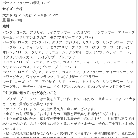
ボックスフラワーの最強コンビ
サイズ・仕様
大きさ 幅12.5×奥行12.5×高さ12.5cm
重 量 約230g
素材
ピンク：ローズ、アジサイ、ライスフラワー、カスミソウ、リンフラワー、デザートブ
ルーム、イタリアンルスカス、モス(プリザーブドフラワー)
パープル: ローズ、デンファレ、ダリア、アジサイ、カスミソウ、リンフラワー、デザ
ートブルーム、ティーツリー、モス(プリザーブドフラワー)スターフラワー(ドライ)
オレンジ: ローズ、ダリア、リモニューム、アジサイ、カスミソウ、ベティーコート、
イタリアンルスカス、モス(プリザーブドフラワー)
ミックス : ローズ、ジニア、アジサイ、カスミソウ、ティーツリー、ベティコート、イ
タリアンルスカス、モス(プリザーブドフラワー)
ホワイト: ローズ、ダリア、アジサイ、カスミソウ、リンフラワー、ティーツリー、シ
ャワーグラス、ワイヤープランツ、モス(プリザーブドフラワー)
レッド: ローズ、ジニア、アジサイ、リモニューム、カスミソウ、リンフラワー、シャ
ワーグラス、デザートブルーム、イタリアンルスカス、モス(プリザーブドフラワー)
ご注文前に知っていただきたいこと
・プリザーブドフラワーは生花を加工して作られているため、 製造ロットによって大き
さ・お色・質感などが異なります。
・ディスプレイによってもお色の見え方に違いがございます。
・全て手作りで製作しておりますため、画像と若干異なる場合がございます。
・また自然素材のため、葉や実が若干落ちる場合がございますが、これは商品不良では
ありませんので、返品・交換はお受けすることができません。 予めご了承宜しくお願い
いたします。
・壁への接地面に花材がつかないよう製作しておりますが、長期間飾る場合、まれに経