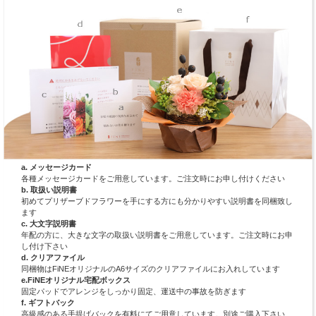
a. メッセージカード
各種メッセージカードをご用意しています。ご注文時にお申し付けください
b. 取扱い説明書
初めてプリザーブドフラワーを手にする方にも分かりやすい説明書を同梱致し
ます
c. 大文字説明書
年配の方に、大きな文字の取扱い説明書をご用意しています。ご注文時にお申
し付け下さい
d. クリアファイル
同梱物はFiNEオリジナルのA6サイズのクリアファイルにお入れしています
e.FiNEオリジナル宅配ボックス
固定パッドでアレンジをしっかり固定、運送中の事故を防ぎます
f. ギフトバック
高級感のある手提げバックを有料にてご用意しています。別途ご購入下さい